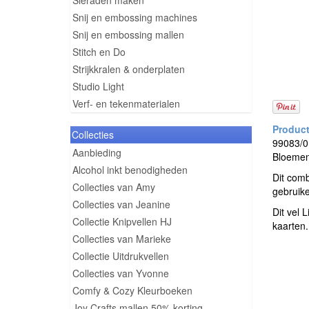
Sieraden maken
Snij en embossing machines
Snij en embossing mallen
Stitch en Do
Strijkkralen & onderplaten
Studio Light
Verf- en tekenmaterialen
Collecties
99083/01
Aanbieding
Bloemen
Alcohol inkt benodigheden
Dit comb
Collecties van Amy
gebruike
Collecties van Jeanine
Dit vel 
Collectie Knipvellen HJ
kaarten.
Collecties van Marieke
Collectie Uitdrukvellen
Collecties van Yvonne
Comfy & Cozy Kleurboeken
Joy Crafts mallen 50% korting