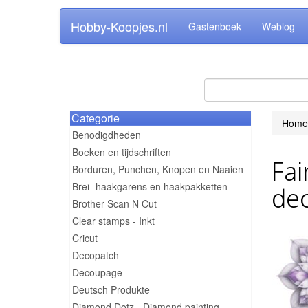
Hobby-Koopjes.nl
Gastenboek
Weblog
Categorie
Home
Benodigdheden
Boeken en tijdschriften
Fai
Borduren, Punchen, Knopen en Naaien
Brei- haakgarens en haakpakketten
de
Brother Scan N Cut
Clear stamps - Inkt
Cricut
Decopatch
Decoupage
Deutsch Produkte
Diamond Dotz - Diamond painting