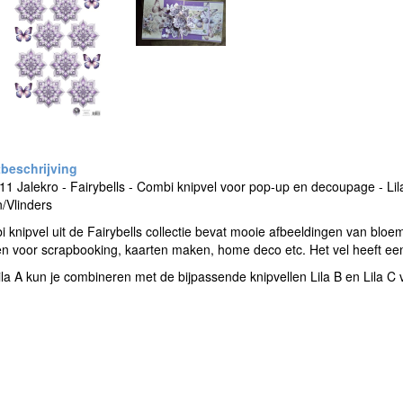
1 Jalekro - Fairybells - Combi knipvel voor pop-up en decoupage - Lila
/Vlinders
i knipvel uit de Fairybells collectie bevat mooie afbeeldingen van bloeme
n voor scrapbooking, kaarten maken, home deco etc. Het vel heeft ee
Lila A kun je combineren met de bijpassende knipvellen Lila B en Lila