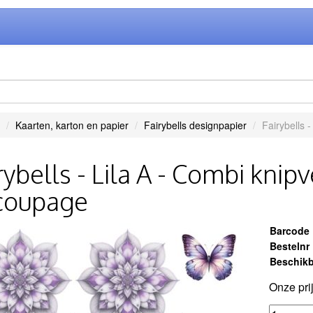
Kaarten, karton en papier
Fairybells designpapier
Fairybells 
rybells - Lila A - Combi knip
coupage
Barcode
Bestelnr
Beschikb
Onze pri