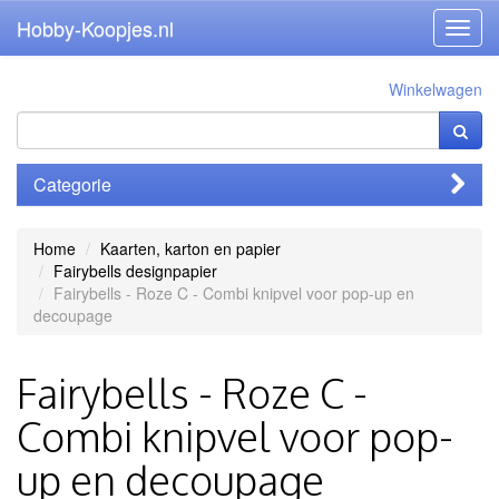
Hobby-Koopjes.nl
Toggl
navig
Winkelwagen
Categorie
Home
Kaarten, karton en papier
Fairybells designpapier
Fairybells - Roze C - Combi knipvel voor pop-up en
decoupage
Fairybells - Roze C -
Combi knipvel voor pop-
up en decoupage