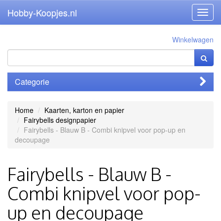
Hobby-Koopjes.nl
Toggl
navig
Winkelwagen
Categorie
Home
Kaarten, karton en papier
Fairybells designpapier
Fairybells - Blauw B - Combi knipvel voor pop-up en
decoupage
Fairybells - Blauw B -
Combi knipvel voor pop-
up en decoupage