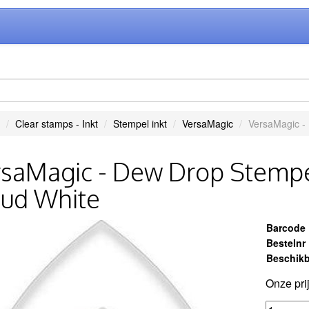
Clear stamps - Inkt
Stempel inkt
VersaMagic
VersaMagic -
saMagic - Dew Drop Stempe
oud White
Barcode
Bestelnr
Beschikb
Onze pri