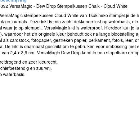
092 VersaMagic - Dew Drop Stempelkussen Chalk - Cloud White
VersaMagic stempelkussen Cloud White van Tsukineko stempel je de leu
k en journals. Deze inkt is een zacht dekkende inkt op waterbasis, die 
l waar je op stempelt. VersaMagic inkt is waterproof. Hierdoor kun je l
l), waardoor het z'n originele kleur behoudt ook na lange blootstelling
l als cardstock, fotopapier, gestreken papier, perkament, foto's, leer, 
ta. De inkt is daarnaast geschikt om te gebruiken voor embossing met
g van 2,4 x 3,9 cm. VersaMagic Dew Drop komt in een stapelbare drup
eldrogend en zeer kleurecht.
chiefbestendig en zuurvrij.
p waterbasis.