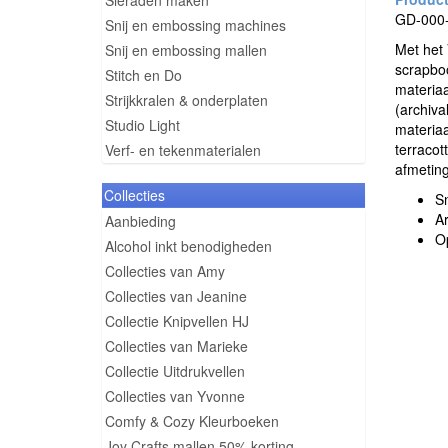
Sieraden maken
GD-000-
Snij en embossing machines
Met het 
Snij en embossing mallen
scrapboo
Stitch en Do
materiaa
Strijkkralen & onderplaten
(archiva
Studio Light
materiaa
terracot
Verf- en tekenmaterialen
afmetin
Collecties
Sn
Ar
Aanbieding
O
Alcohol inkt benodigheden
Collecties van Amy
Collecties van Jeanine
Collectie Knipvellen HJ
Collecties van Marieke
Collectie Uitdrukvellen
Collecties van Yvonne
Comfy & Cozy Kleurboeken
Joy Crafts mallen 50% korting