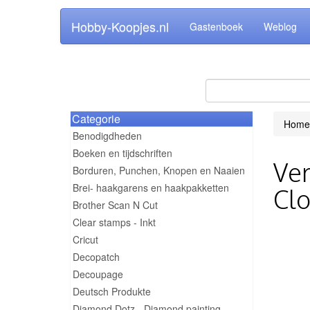
Hobby-Koopjes.nl
Gastenboek
Weblog
Categorie
Home
Benodigdheden
Boeken en tijdschriften
Ver
Borduren, Punchen, Knopen en Naaien
Brei- haakgarens en haakpakketten
Cl
Brother Scan N Cut
Clear stamps - Inkt
Cricut
Decopatch
Decoupage
Deutsch Produkte
Diamond Dotz - Diamond painting