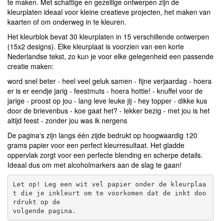
te maken. Met schattige en gezellige ontwerpen zijn de
kleurplaten ideaal voor kleine creatieve projecten, het maken van
kaarten of om onderweg in te kleuren.
Het kleurblok bevat 30 kleurplaten in 15 verschillende ontwerpen
(15x2 designs). Elke kleurplaat is voorzien van een korte
Nederlandse tekst, zo kun je voor elke gelegenheid een passende
creatie maken:
word snel beter - heel veel geluk samen - fijne verjaardag - hoera
er is er eendje jarig - feestmuts - hoera hottie! - knuffel voor de
jarige - proost op jou - lang leve leuke jij - hey topper - dikke kus
door de brievenbus - koe gaat het? - lekker bezig - met jou is het
altijd feest - zonder jou was ik nergens
De pagina's zijn langs één zijde bedrukt op hoogwaardig 120
grams papier voor een perfect kleurresultaat. Het gladde
oppervlak zorgt voor een perfecte blending en scherpe details.
Ideaal dus om met alcoholmarkers aan de slag te gaan!
Let op! Leg een wit vel papier onder de kleurplaa
t die je inkleurt om te voorkomen dat de inkt doo
rdrukt op de 
