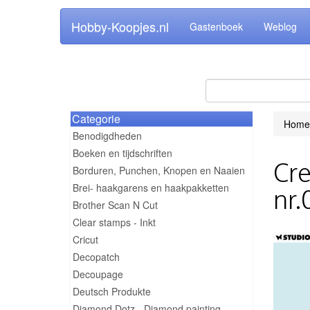
Hobby-Koopjes.nl
Gastenboek
Weblog
Categorie
Home
Benodigdheden
Boeken en tijdschriften
Cre
Borduren, Punchen, Knopen en Naaien
Brei- haakgarens en haakpakketten
nr.
Brother Scan N Cut
Clear stamps - Inkt
Cricut
Decopatch
Decoupage
Deutsch Produkte
Diamond Dotz - Diamond painting