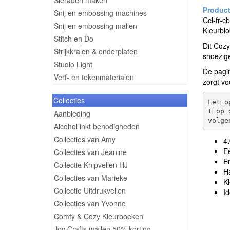
Sieraden maken
Snij en embossing machines
Ccl-fr-c
Snij en embossing mallen
Kleurbl
Stitch en Do
Dit Cozy
Strijkkralen & onderplaten
snoezige
Studio Light
De pagin
Verf- en tekenmaterialen
zorgt vo
Collecties
Let o
t op d
Aanbieding
Alcohol inkt benodigheden
Collecties van Amy
47
Ee
Collecties van Jeanine
En
Collectie Knipvellen HJ
H
Collecties van Marieke
Kl
Collectie Uitdrukvellen
Id
Collecties van Yvonne
Comfy & Cozy Kleurboeken
Joy Crafts mallen 50% korting