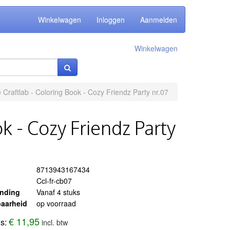
Winkelwagen
Inloggen
Aanmelden
Winkelwagen
 Craftlab - Coloring Book - Cozy Friendz Party nr.07
k - Cozy Friendz Party
8713943167434
Ccl-fr-cb07
ending
Vanaf 4 stuks
aarheid
op voorraad
€ 11,95
js:
incl. btw