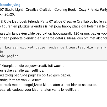
b07 Studio Light - Creative Craftlab - Coloring Book - Cozy Friendz Par
ok - 20x20cm
 & Cute kleurboek Friendz Party 07 uit de Creative Craftlab collectie v
 figuren en pluizige vriendjes is het jouw happy place om helemaal te 
a's zijn langs één zijde bedrukt op hoogwaardig 120 grams papier voor
or een perfecte blending en scherpe details. Ideaal dus om met alcoho
p! Leg een wit vel papier onder de kleurplaat die je ink
e 

 kleurplaten die op jouw creativiteit wachten.
n leuke variatie aan settings.
kelzijdig bedrukte pagina's op 120 gsm papier.
andig formaat van 20x20cm
eurblok met de mogelijkheid kleurplaten uit het blok te scheuren.
eaal als cadeau voor kleurfanaten van alle leeftijden.