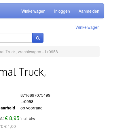
Winkelwagen
Inloggen
Aanmelden
Winkelwagen
mal Truck, vrachtwagen - Lr0958
mal Truck,
8716697075499
Lr0958
aarheid
op voorraad
€ 8,95
js:
incl. btw
rt:
€ 1,00