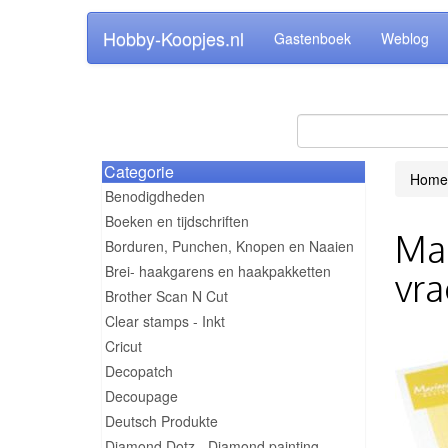
Hobby-Koopjes.nl
Gastenboek
Weblog
Categorie
Home
Benodigdheden
Boeken en tijdschriften
Mar
Borduren, Punchen, Knopen en Naaien
Brei- haakgarens en haakpakketten
vra
Brother Scan N Cut
Clear stamps - Inkt
Cricut
Decopatch
Decoupage
Deutsch Produkte
Diamond Dotz - Diamond painting