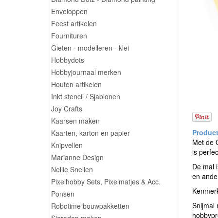
Enveloppen
Feest artikelen
Fournituren
Gieten - modelleren - klei
Hobbydots
Hobbyjournaal merken
Houten artikelen
Inkt stencil / Sjablonen
Joy Crafts
Kaarsen maken
Kaarten, karton en papier
Met de C
Knipvellen
is perfe
Marianne Design
De mal i
Nellie Snellen
en ander
Pixelhobby Sets, Pixelmatjes & Acc.
Kenmer
Ponsen
Snijmal 
Robotime bouwpakketten
hobbypr