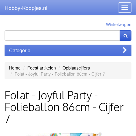
Hobby-Koopjes.nl
Toggl
navig
Winkelwagen
Categorie
Home
Feest artikelen
Opblaascijfers
Folat - Joyful Party - Folieballon 86cm - Cijfer 7
Folat - Joyful Party -
Folieballon 86cm - Cijfer
7