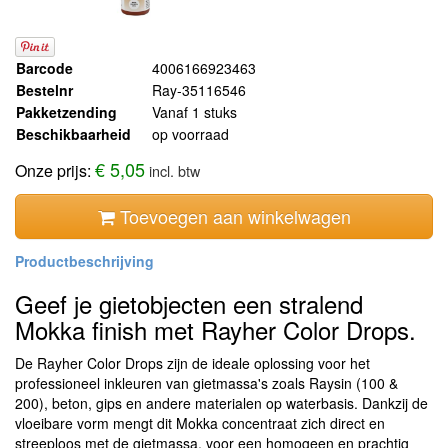
Barcode
4006166923463
Bestelnr
Ray-35116546
Pakketzending
Vanaf 1 stuks
Beschikbaarheid
op voorraad
€ 5,05
Onze prijs:
incl. btw
Toevoegen aan winkelwagen
Geef je gietobjecten een stralend
Mokka finish met Rayher Color Drops.
De Rayher Color Drops zijn de ideale oplossing voor het
professioneel inkleuren van gietmassa's zoals Raysin (
100
&
200
), beton, gips en andere materialen op waterbasis. Dankzij de
vloeibare vorm mengt dit Mokka concentraat zich direct en
streeploos met de gietmassa, voor een homogeen en prachtig