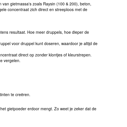
n van gietmassa's zoals Raysin (
100
&
200
), beton,
ele concentraat zich direct en streeploos met de
ntens resultaat. Hoe meer druppels, hoe dieper de
ruppel voor druppel kunt doseren, waardoor je altijd de
ncentraat direct op zonder klontjes of kleurstrepen.
te vergelen.
nten te creëren.
het gietpoeder erdoor mengt. Zo weet je zeker dat de