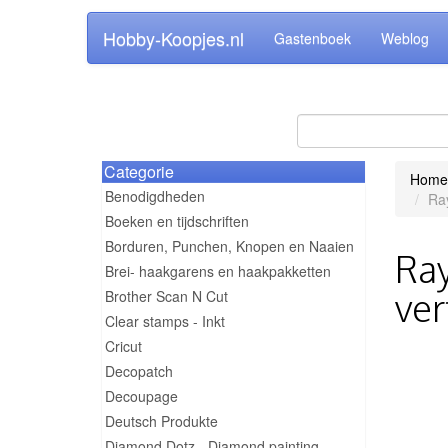
Hobby-Koopjes.nl
Gastenboek
Weblog
Categorie
Home
Benodigdheden
Ray
Boeken en tijdschriften
Borduren, Punchen, Knopen en Naaien
Ray
Brei- haakgarens en haakpakketten
ver
Brother Scan N Cut
Clear stamps - Inkt
Cricut
Decopatch
Decoupage
Deutsch Produkte
Diamond Dotz - Diamond painting