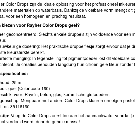
r Color Drops zijn de ideale oplossing voor het professioneel inkleure
andere materialen op waterbasis. Dankzij de vloeibare vorm mengt dit g
a, voor een homogeen en prachtig resultaat.
kiezen voor Rayher Color Drops geel?
er geconcentreerd: Slechts enkele druppels zijn voldoende voor een i
eur.
uwkeurige dosering: Het praktische druppelflesje zorgt ervoor dat je d
iste kleursterkte bereikt.
rfecte menging: In tegenstelling tot pigmentpoeder lost dit vloeibare co
chtecht: Je creaties behouden langdurig hun citroen gele kleur zonder 
specificaties:
houd: 25 ml
eur: geel (Color code 160)
schikt voor: Raysin, beton, gips, keramische gietpoeders
genschap: Mengbaar met andere Color Drops kleuren om eigen pastelti
t. nr: 35116160
stip:
Voeg de Color Drops eerst toe aan het aanmaakwater voordat je 
aal verdeeld wordt door de gehele massa!