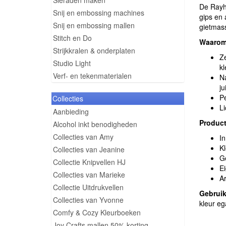
Sieraden maken
De Rayhe
Snij en embossing machines
gips en 
Snij en embossing mallen
gietmass
Stitch en Do
Waarom 
Strijkkralen & onderplaten
Ze
Studio Light
kl
Verf- en tekenmaterialen
Na
ju
Pe
Collecties
Li
Aanbieding
Product
Alcohol inkt benodigheden
Collecties van Amy
In
Kl
Collecties van Jeanine
Ge
Collectie Knipvellen HJ
Ei
Collecties van Marieke
Ar
Collectie Uitdrukvellen
Gebruik
Collecties van Yvonne
kleur eg
Comfy & Cozy Kleurboeken
Joy Crafts mallen 50% korting