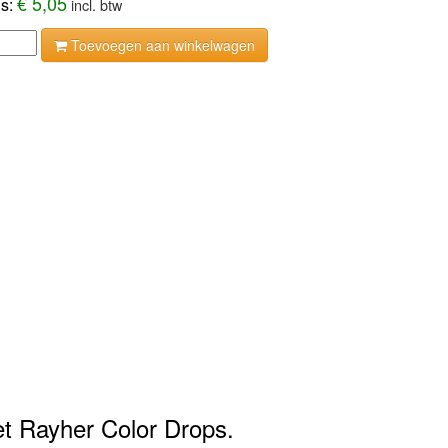
€ 5,05
js:
incl. btw
Toevoegen aan winkelwagen
met Rayher Color Drops.