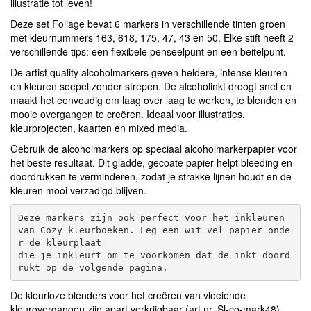
illustratie tot leven!
Deze set Foliage bevat 6 markers in verschillende tinten groen
met kleurnummers 163, 618, 175, 47, 43 en 50. Elke stift heeft 2
verschillende tips: een flexibele penseelpunt en een beitelpunt.
De artist quality alcoholmarkers geven heldere, intense kleuren
en kleuren soepel zonder strepen. De alcoholinkt droogt snel en
maakt het eenvoudig om laag over laag te werken, te blenden en
mooie overgangen te creëren. Ideaal voor illustraties,
kleurprojecten, kaarten en mixed media.
Gebruik de alcoholmarkers op speciaal alcoholmarkerpapier voor
het beste resultaat. Dit gladde, gecoate papier helpt bleeding en
doordrukken te verminderen, zodat je strakke lijnen houdt en de
kleuren mooi verzadigd blijven.
Deze markers zijn ook perfect voor het inkleuren 
van Cozy kleurboeken. Leg een wit vel papier onde
r de kleurplaat

die je inkleurt om te voorkomen dat de inkt doord
De
kleurloze blenders
voor het creëren van vloeiende
kleurovergangen zijn apart verkrijgbaar (art.nr. Sl-co-mark48).