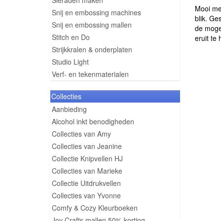
Sieraden maken
Mooi met
Snij en embossing machines
blik. Ge
Snij en embossing mallen
de mogel
Stitch en Do
eruit te
Strijkkralen & onderplaten
Studio Light
Verf- en tekenmaterialen
Collecties
Aanbieding
Alcohol inkt benodigheden
Collecties van Amy
Collecties van Jeanine
Collectie Knipvellen HJ
Collecties van Marieke
Collectie Uitdrukvellen
Collecties van Yvonne
Comfy & Cozy Kleurboeken
Joy Crafts mallen 50% korting