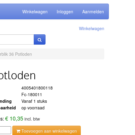
Winkelwagen
Inloggen
Aanmelden
Winkelwagen
rblik 36 Potloden
Potloden
4005401800118
Fc-180011
ending
Vanaf 1 stuks
aarheid
op voorraad
€ 10,35
js:
incl. btw
Toevoegen aan winkelwagen