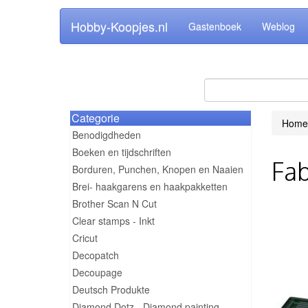
Hobby-Koopjes.nl
Gastenboek
Weblog
Categorie
Home
Benodigdheden
Boeken en tijdschriften
Fab
Borduren, Punchen, Knopen en Naaien
Brei- haakgarens en haakpakketten
Brother Scan N Cut
Clear stamps - Inkt
Cricut
Decopatch
Decoupage
Deutsch Produkte
Diamond Dotz - Diamond painting