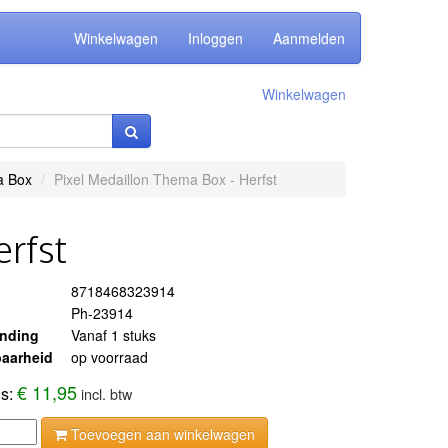
Winkelwagen
Inloggen
Aanmelden
Winkelwagen
a Box
Pixel Medaillon Thema Box - Herfst
rfst
8718468323914
Ph-23914
ending
Vanaf 1 stuks
aarheid
op voorraad
€ 11,95
js:
incl. btw
Toevoegen aan winkelwagen