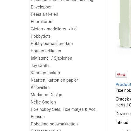
Enveloppen
Feest artikelen
Fournituren
Gieten - modelleren - klei
Hobbydots
Hobbyjournaal merken
Houten artikelen
Inkt stencil / Sjablonen
Joy Crafts
Kaarsen maken
Kaarten, karton en papier
Knipvellen
Pixelhob
Marianne Design
Ontdek 
Nellie Snellen
Herfst! 
Pixelhobby Sets, Pixelmatjes & Acc.
Deze set
Ponsen
Inhoud:
Robotime bouwpakketten