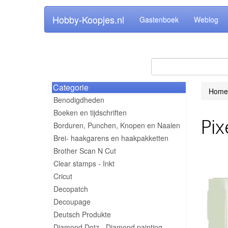
Hobby-Koopjes.nl
Gastenboek
Weblog
Categorie
Home
Benodigdheden
Boeken en tijdschriften
Pix
Borduren, Punchen, Knopen en Naaien
Brei- haakgarens en haakpakketten
Brother Scan N Cut
Clear stamps - Inkt
Cricut
Decopatch
Decoupage
Deutsch Produkte
Diamond Dotz - Diamond painting