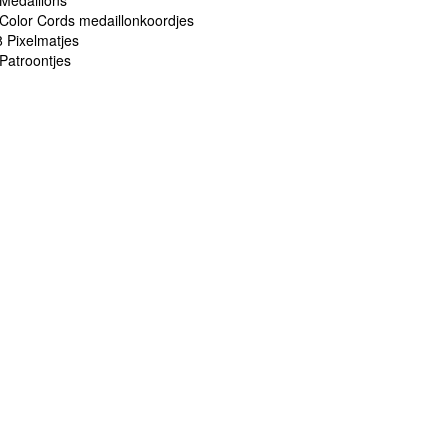
Medaillons
Color Cords medaillonkoordjes
 Pixelmatjes
Patroontjes