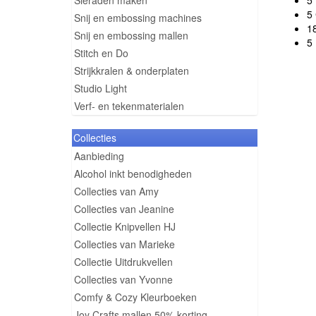
Sieraden maken
5 
5 
Snij en embossing machines
18
Snij en embossing mallen
5 
Stitch en Do
Strijkkralen & onderplaten
Studio Light
Verf- en tekenmaterialen
Collecties
Aanbieding
Alcohol inkt benodigheden
Collecties van Amy
Collecties van Jeanine
Collectie Knipvellen HJ
Collecties van Marieke
Collectie Uitdrukvellen
Collecties van Yvonne
Comfy & Cozy Kleurboeken
Joy Crafts mallen 50% korting