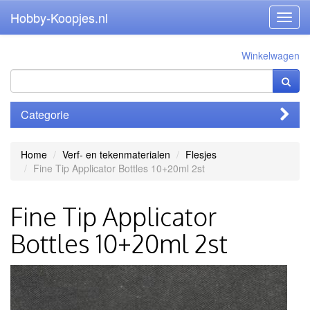
Hobby-Koopjes.nl
Toggl
navig
Winkelwagen
Categorie
Home
Verf- en tekenmaterialen
Flesjes
Fine Tip Applicator Bottles 10+20ml 2st
Fine Tip Applicator
Bottles 10+20ml 2st