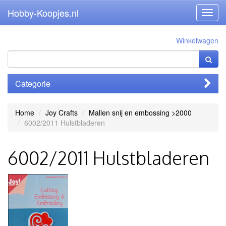
Hobby-Koopjes.nl
Toggl
navig
Winkelwagen
Categorie
Home
Joy Crafts
Mallen snij en embossing >2000
6002/2011 Hulstbladeren
6002/2011 Hulstbladeren