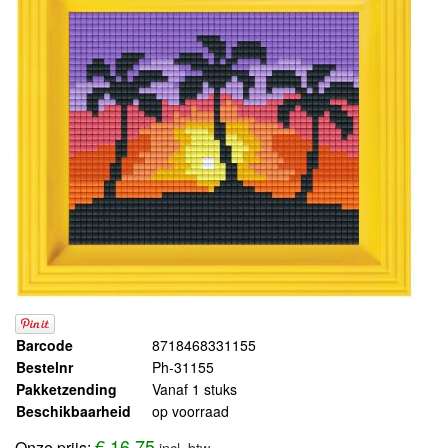
Barcode
8718468331155
Bestelnr
Ph-31155
Pakketzending
Vanaf 1 stuks
Beschikbaarheid
op voorraad
€ 16,75
Onze prijs:
incl. btw