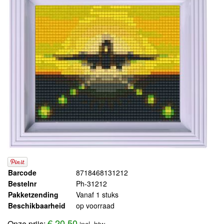
Barcode
8718468131212
Bestelnr
Ph-31212
Pakketzending
Vanaf 1 stuks
Beschikbaarheid
op voorraad
€ 20,50
Onze prijs:
incl. btw