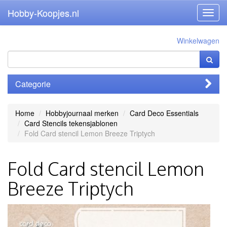
Hobby-Koopjes.nl
Toggl
navig
Winkelwagen
Categorie
Home
Hobbyjournaal merken
Card Deco Essentials
Card Stencils tekensjablonen
Fold Card stencil Lemon Breeze Triptych
Fold Card stencil Lemon
Breeze Triptych