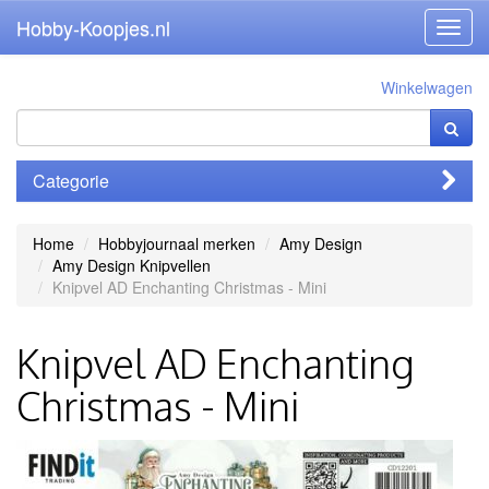
Hobby-Koopjes.nl
Toggl
navig
Winkelwagen
Categorie
Home
Hobbyjournaal merken
Amy Design
Amy Design Knipvellen
Knipvel AD Enchanting Christmas - Mini
Knipvel AD Enchanting
Christmas - Mini