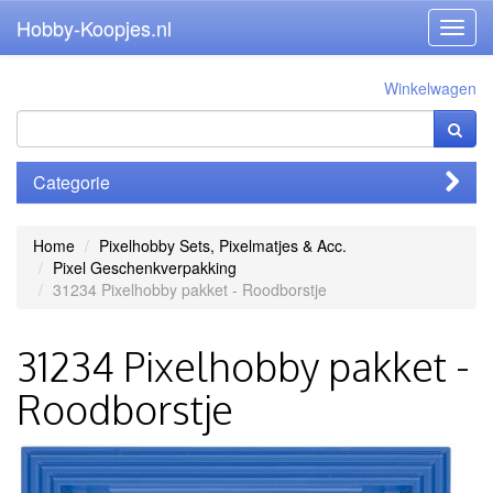
Hobby-Koopjes.nl
Toggl
navig
Winkelwagen
Categorie
Home
Pixelhobby Sets, Pixelmatjes & Acc.
Pixel Geschenkverpakking
31234 Pixelhobby pakket - Roodborstje
31234 Pixelhobby pakket -
Roodborstje