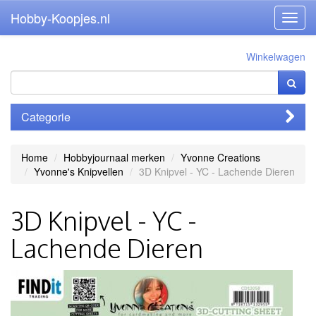
Hobby-Koopjes.nl
Toggl
navig
Winkelwagen
Categorie
Home
Hobbyjournaal merken
Yvonne Creations
Yvonne's Knipvellen
3D Knipvel - YC - Lachende Dieren
3D Knipvel - YC -
Lachende Dieren