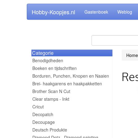
Hobby-Koopjes.nl
Gastenboek
Weblog
Categorie
Home
Benodigdheden
Boeken en tijdschriften
Res
Borduren, Punchen, Knopen en Naaien
Brei- haakgarens en haakpakketten
Brother Scan N Cut
Clear stamps - Inkt
Cricut
Decopatch
Decoupage
Deutsch Produkte
Diamond Dotz - Diamond painting