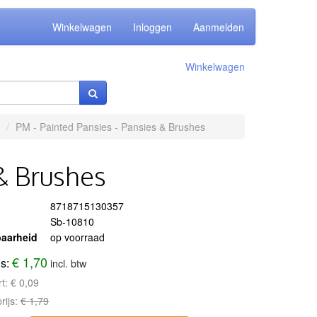
Winkelwagen
Inloggen
Aanmelden
Winkelwagen
PM - Painted Pansies - Pansies & Brushes
 & Brushes
8718715130357
Sb-10810
aarheid
op voorraad
€ 1,70
js:
incl. btw
rt:
€ 0,09
rijs:
€ 1,79