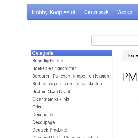
Hobby-Koopjes.nl
Gastenboek
Weblog
Categorie
Home
Benodigdheden
Boeken en tijdschriften
PM 
Borduren, Punchen, Knopen en Naaien
Brei- haakgarens en haakpakketten
Brother Scan N Cut
Clear stamps - Inkt
Cricut
Decopatch
Decoupage
Deutsch Produkte
Diamond Dotz - Diamond painting