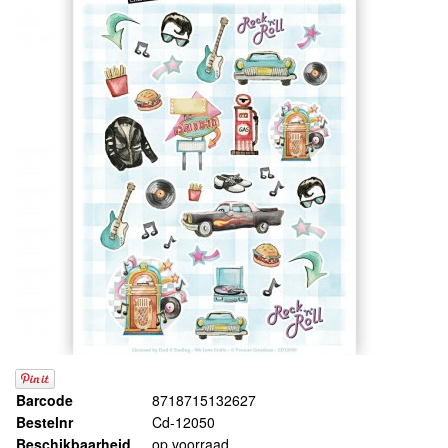
Barcode
8718715132627
Bestelnr
Cd-12050
Beschikbaarheid
op voorraad