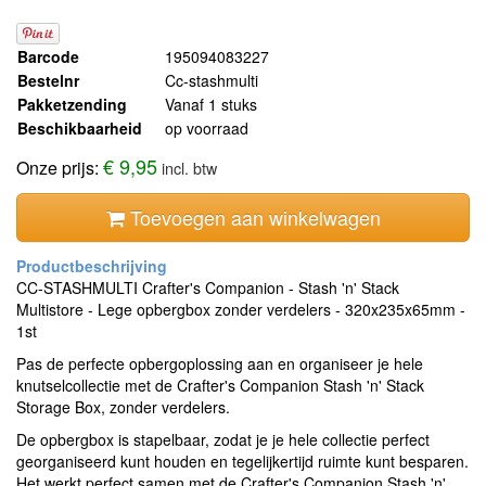
Barcode
195094083227
Bestelnr
Cc-stashmulti
Pakketzending
Vanaf 1 stuks
Beschikbaarheid
op voorraad
€ 9,95
Onze prijs:
incl. btw
Toevoegen aan winkelwagen
CC-STASHMULTI Crafter's Companion - Stash 'n' Stack
Multistore - Lege opbergbox zonder verdelers - 320x235x65mm -
1st
Pas de perfecte opbergoplossing aan en organiseer je hele
knutselcollectie met de Crafter's Companion Stash 'n' Stack
Storage Box, zonder verdelers.
De opbergbox is stapelbaar, zodat je je hele collectie perfect
georganiseerd kunt houden en tegelijkertijd ruimte kunt besparen.
Het werkt perfect samen met de Crafter's Companion Stash 'n'