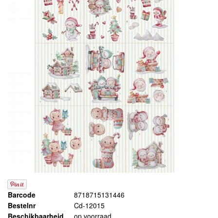
Barcode
8718715131446
Bestelnr
Cd-12015
Beschikbaarheid
op voorraad