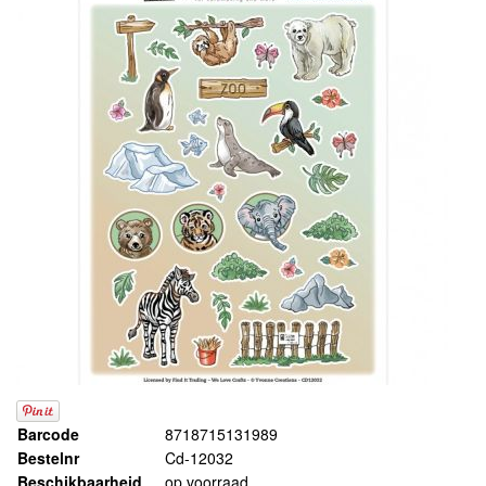
Barcode
8718715131989
Bestelnr
Cd-12032
Beschikbaarheid
op voorraad