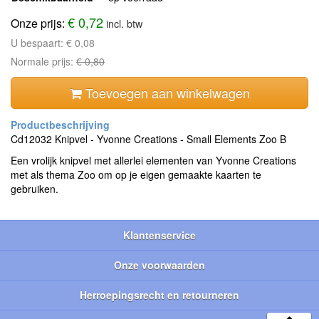
€ 0,72
Onze prijs:
incl. btw
U bespaart:
€ 0,08
Normale prijs:
€ 0,80
Toevoegen aan winkelwagen
Cd12032 Knipvel - Yvonne Creations - Small Elements Zoo B
Een vrolijk knipvel met allerlei elementen van Yvonne Creations
met als thema Zoo om op je eigen gemaakte kaarten te
gebruiken.
Klantenservice
Onze voorwaarden
Herroepingsrecht en retourneren