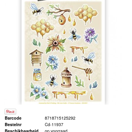
Barcode
8718715125292
Bestelnr
Cd-11937
Beschikbaarheid
op voorraad