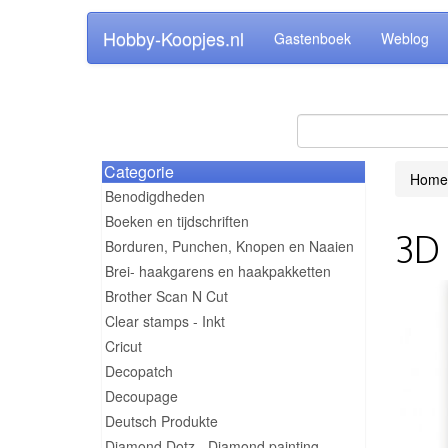
Hobby-Koopjes.nl
Gastenboek
Weblog
Categorie
Home
Benodigdheden
Boeken en tijdschriften
3D 
Borduren, Punchen, Knopen en Naaien
Brei- haakgarens en haakpakketten
Brother Scan N Cut
Clear stamps - Inkt
Cricut
Decopatch
Decoupage
Deutsch Produkte
Diamond Dotz - Diamond painting