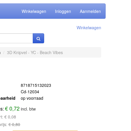
Winkelwagen
Inloggen
Aanmelden
Winkelwagen
n
3D Knipvel - YC - Beach Vibes
8718715132023
Cd-12034
aarheid
op voorraad
€ 0,72
js:
incl. btw
rt:
€ 0,08
rijs:
€ 0,80