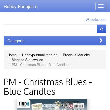
Hobby-Koopjes.nl
Toggl
navig
Winkelwagen
Categorie
Home
Hobbyjournaal merken
Precious Marieke
Marieke Stansvellen
PM - Christmas Blues - Blue Candles
PM - Christmas Blues -
Blue Candles