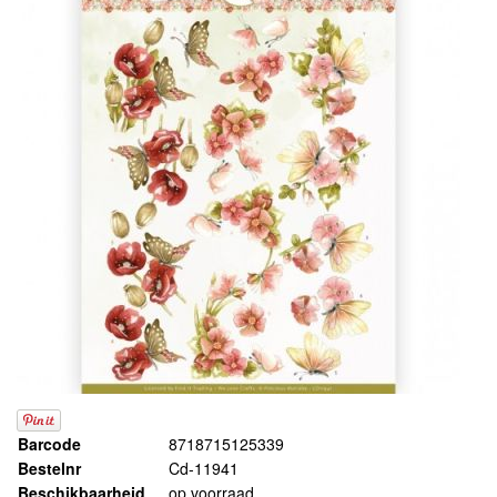
Barcode
8718715125339
Bestelnr
Cd-11941
Beschikbaarheid
op voorraad