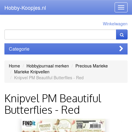
Hobby-Koopjes.nl
Toggl
navig
Winkelwagen
Categorie
Home
Hobbyjournaal merken
Precious Marieke
Marieke Knipvellen
Knipvel PM Beautiful Butterflies - Red
Knipvel PM Beautiful
Butterflies - Red