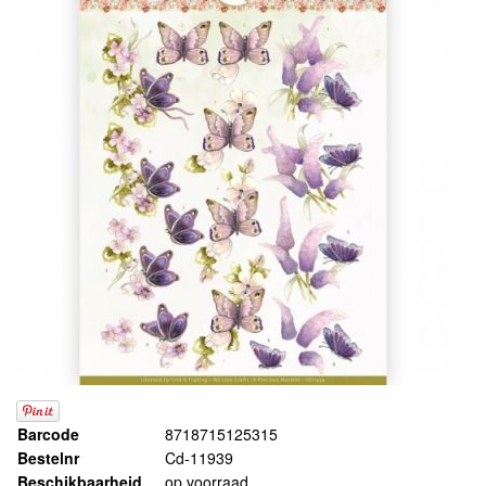
Barcode
8718715125315
Bestelnr
Cd-11939
Beschikbaarheid
op voorraad