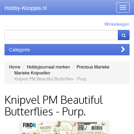
Hobby-Koopjes.nl
Toggl
navig
Winkelwagen
Categorie
Home
Hobbyjournaal merken
Precious Marieke
Marieke Knipvellen
Knipvel PM Beautiful Butterflies - Purp.
Knipvel PM Beautiful
Butterflies - Purp.