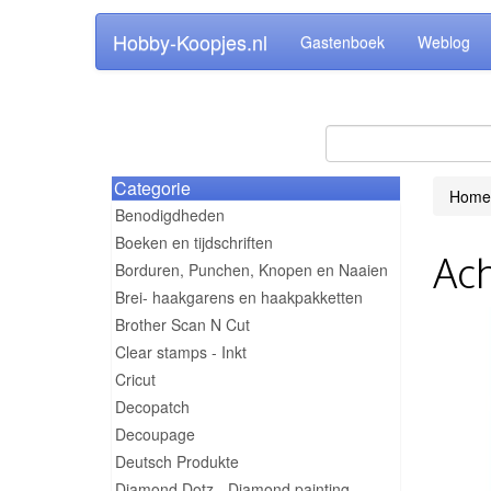
Hobby-Koopjes.nl
Gastenboek
Weblog
Categorie
Home
Benodigdheden
Boeken en tijdschriften
Ach
Borduren, Punchen, Knopen en Naaien
Brei- haakgarens en haakpakketten
Brother Scan N Cut
Clear stamps - Inkt
Cricut
Decopatch
Decoupage
Deutsch Produkte
Diamond Dotz - Diamond painting