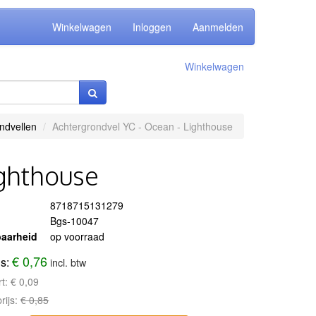
Winkelwagen
Inloggen
Aanmelden
Winkelwagen
ndvellen
Achtergrondvel YC - Ocean - Lighthouse
ighthouse
8718715131279
Bgs-10047
aarheid
op voorraad
€ 0,76
js:
incl. btw
rt:
€ 0,09
rijs:
€ 0,85