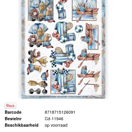
Barcode
8718715126091
Bestelnr
Cd-11946
Beschikbaarheid
op voorraad