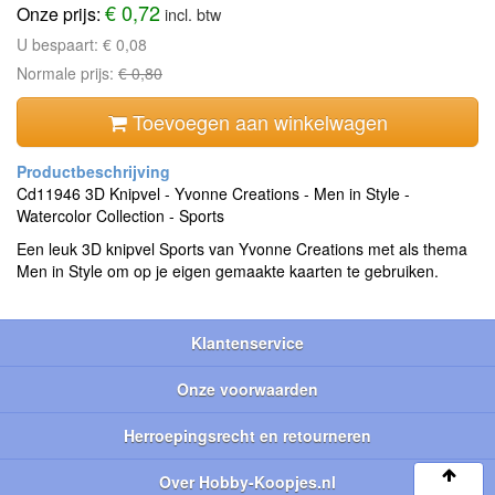
€ 0,72
Onze prijs:
incl. btw
U bespaart:
€ 0,08
Normale prijs:
€ 0,80
Toevoegen aan winkelwagen
Cd11946 3D Knipvel - Yvonne Creations - Men in Style -
Watercolor Collection - Sports
Een leuk 3D knipvel Sports van Yvonne Creations met als thema
Men in Style om op je eigen gemaakte kaarten te gebruiken.
Klantenservice
Onze voorwaarden
Herroepingsrecht en retourneren
Over Hobby-Koopjes.nl