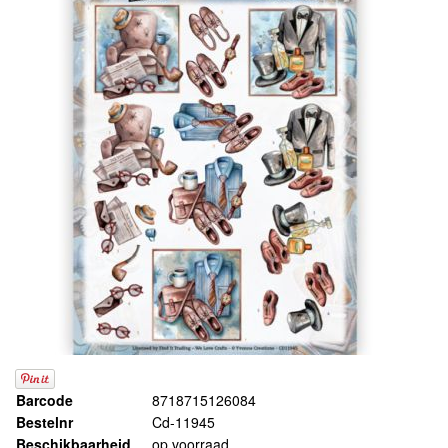
Barcode
8718715126084
Bestelnr
Cd-11945
Beschikbaarheid
op voorraad