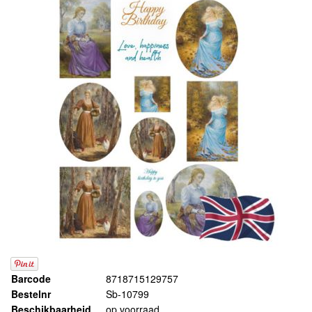
Barcode
8718715129757
Bestelnr
Sb-10799
Beschikbaarheid
op voorraad