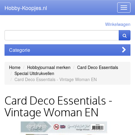
Hobby-Koopjes.nl
Toggl
navig
Winkelwagen
Categorie
Home
Hobbyjournaal merken
Card Deco Essentials
Special Uitdrukvellen
Card Deco Essentials - Vintage Woman EN
Card Deco Essentials -
Vintage Woman EN