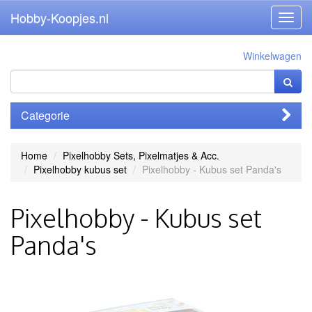
Hobby-Koopjes.nl
Toggl
navig
Winkelwagen
Categorie
Home
Pixelhobby Sets, Pixelmatjes & Acc.
Pixelhobby kubus set
Pixelhobby - Kubus set Panda's
Pixelhobby - Kubus set
Panda's