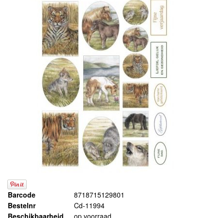
Barcode
8718715129801
Bestelnr
Cd-11994
Beschikbaarheid
op voorraad