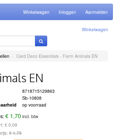
Winkelwagen
Inloggen
Aanmelden
Winkelwagen
ellen
Card Deco Essentials - Farm Animals EN
nimals EN
8718715129863
Sb-10808
aarheid
op voorraad
€ 1,70
js:
incl. btw
rt:
€ 0,09
rijs:
€ 1,79