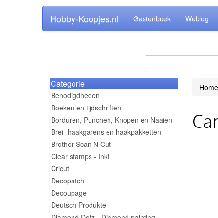
Hobby-Koopjes.nl
Gastenboek
Weblog
Categorie
Home
Benodigdheden
Boeken en tijdschriften
Car
Borduren, Punchen, Knopen en Naaien
Brei- haakgarens en haakpakketten
Brother Scan N Cut
Clear stamps - Inkt
Cricut
Decopatch
Decoupage
Deutsch Produkte
Diamond Dotz - Diamond painting