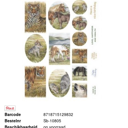
Barcode
8718715129832
Bestelnr
Sb-10805
Beschikbaarheid
op voorraad