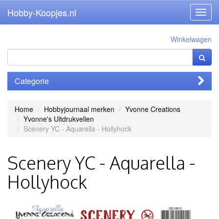
Hobby-Koopjes.nl
Toggl
navig
Winkelwagen
Categorie
Home
Hobbyjournaal merken
Yvonne Creations
Yvonne's Uitdrukvellen
Scenery YC - Aquarella - Hollyhock
Scenery YC - Aquarella -
Hollyhock