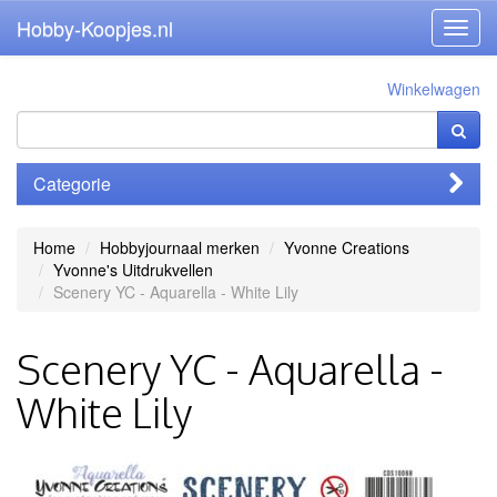
Hobby-Koopjes.nl
Toggl
navig
Winkelwagen
Categorie
Home
Hobbyjournaal merken
Yvonne Creations
Yvonne's Uitdrukvellen
Scenery YC - Aquarella - White Lily
Scenery YC - Aquarella -
White Lily