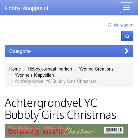
Hobby-Koopjes.nl
Toggl
navig
Winkelwagen
Categorie
Home
Hobbyjournaal merken
Yvonne Creations
Yvonne's Knipvellen
Achtergrondvel YC Bubbly Girls Christmas
Achtergrondvel YC
Bubbly Girls Christmas