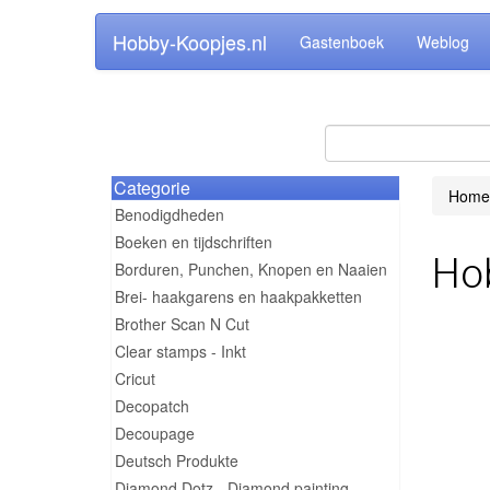
Hobby-Koopjes.nl
Gastenboek
Weblog
Categorie
Home
Benodigdheden
Boeken en tijdschriften
Ho
Borduren, Punchen, Knopen en Naaien
Brei- haakgarens en haakpakketten
Brother Scan N Cut
Clear stamps - Inkt
Cricut
Decopatch
Decoupage
Deutsch Produkte
Diamond Dotz - Diamond painting