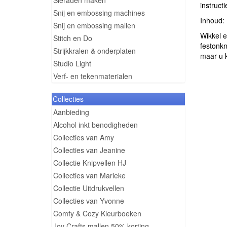
Sieraden maken
instruct
Snij en embossing machines
Inhoud:
Snij en embossing mallen
Wikkel 
Stitch en Do
festonkn
Strijkkralen & onderplaten
maar u k
Studio Light
Verf- en tekenmaterialen
Collecties
Aanbieding
Alcohol inkt benodigheden
Collecties van Amy
Collecties van Jeanine
Collectie Knipvellen HJ
Collecties van Marieke
Collectie Uitdrukvellen
Collecties van Yvonne
Comfy & Cozy Kleurboeken
Joy Crafts mallen 50% korting