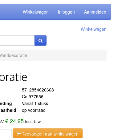
Winkelwagen
Inloggen
Aanmelden
Winkelwagen
Wanddecoratie
ratie
5712854626668
Cc-977556
ending
Vanaf 1 stuks
aarheid
op voorraad
€ 24,95
js:
incl. btw
Toevoegen aan winkelwagen