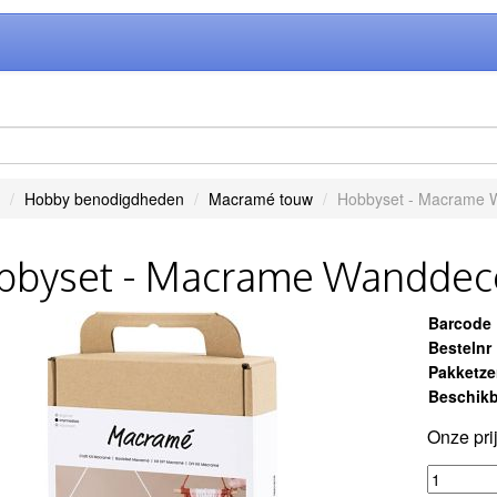
Hobby benodigdheden
Macramé touw
Hobbyset - Macrame 
bbyset - Macrame Wanddeco
Barcode
Bestelnr
Pakketz
Beschikb
Onze pri