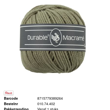
Barcode
8715779389264
Bestelnr
010.74.402
Pakketzending
Vanaf 1 stuks