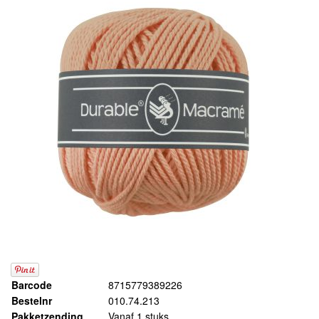
Barcode
8715779389226
Bestelnr
010.74.213
Pakketzending
Vanaf 1 stuks