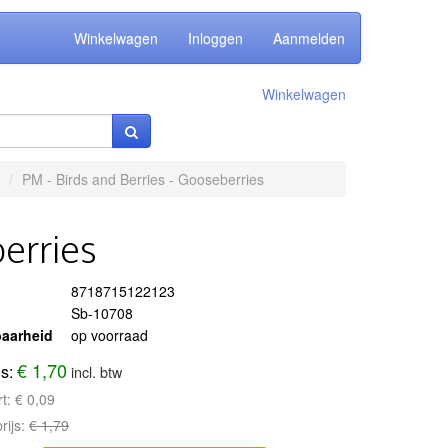
Winkelwagen
Inloggen
Aanmelden
Winkelwagen
PM - Birds and Berries - Gooseberries
erries
8718715122123
Sb-10708
aarheid
op voorraad
€ 1,70
js:
incl. btw
rt:
€ 0,09
rijs:
€ 1,79