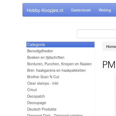
Hobby-Koopjes.nl
Gastenboek
Weblog
Categorie
Home
Benodigdheden
Boeken en tijdschriften
PM 
Borduren, Punchen, Knopen en Naaien
Brei- haakgarens en haakpakketten
Brother Scan N Cut
Clear stamps - Inkt
Cricut
Decopatch
Decoupage
Deutsch Produkte
Diamond Dotz - Diamond painting