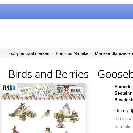
Hobbyjournaal merken
Precious Marieke
Marieke Stansvellen
- Birds and Berries - Gooseb
Barcode
Bestelnr
Beschikb
Onze pri
U bespaa
Normale p