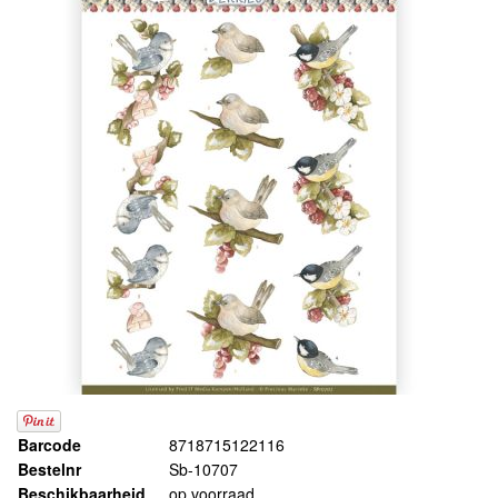
Barcode
8718715122116
Bestelnr
Sb-10707
Beschikbaarheid
op voorraad