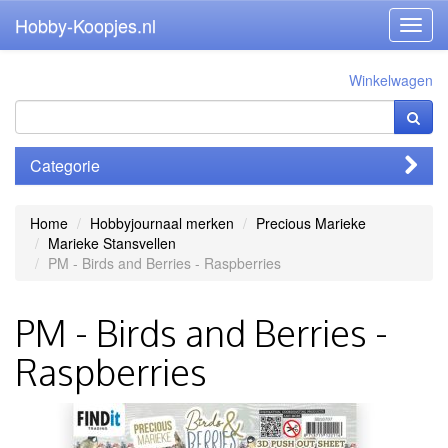
Hobby-Koopjes.nl
Toggl
navig
Winkelwagen
Categorie
Home
Hobbyjournaal merken
Precious Marieke
Marieke Stansvellen
PM - Birds and Berries - Raspberries
PM - Birds and Berries -
Raspberries