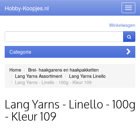
Hobby-Koopjes.nl
Toggl
navig
Winkelwagen
Categorie
Home
Brei- haakgarens en haakpakketten
Lang Yarns Assortiment
Lang Yarns Linello
Lang Yarns - Linello - 100g - Kleur 109
Lang Yarns - Linello - 100g
- Kleur 109