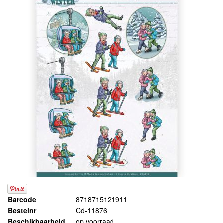
Barcode
8718715121911
Bestelnr
Cd-11876
Beschikbaarheid
op voorraad